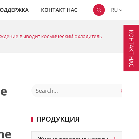
ОДДЕРЖКА
КОНТАКТ НАС
RU

КОНТАКТ НАС
аждение выводит космический охладитель
е

ПРОДУКЦИЯ
me