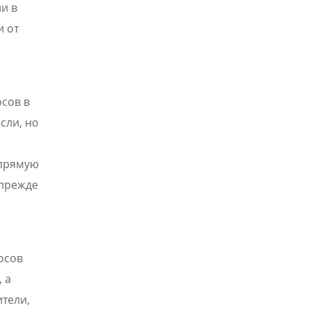
и в
и от
сов в
сли, но
апрямую
 прежде
осов
 а
тели,