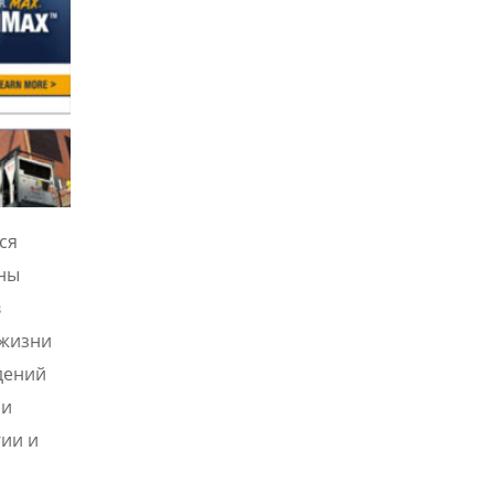
ся
жны
в
 жизни
дений
ли
ии и