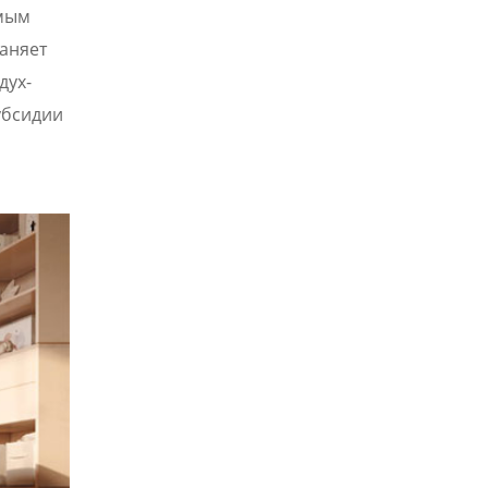
емым
раняет
дух-
убсидии