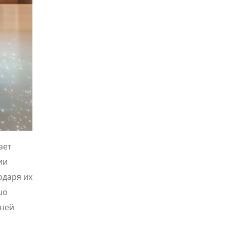
ает
ии
одаря их
шо
тней