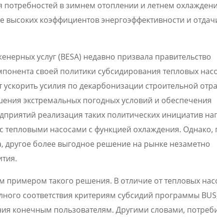
я потребностей в зимнем отоплении и летнем охлаждени
ее высоких коэффициентов энергоэффективности и отдач
енерных услуг (BESA) недавно призвала правительство
мпонента своей политики субсидирования тепловых насо
 ускорить усилия по декарбонизации строительной отра
шения экстремальных погодных условий и обеспечения
едприятий реализация таких политических инициатив н
 с тепловыми насосами с функцией охлаждения. Однако,
а, другое более выгодное решение на рынке незаметно
ития.
м примером такого решения. В отличие от тепловых нас
олного соответствия критериям субсидий программы BUS,
ения конечным пользователям. Другими словами, потреби