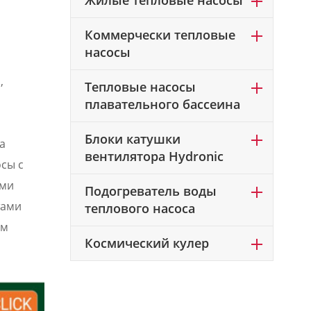
Жилые тепловые насосы
Коммерчески тепловые
насосы
,
Тепловые насосы
плавательного бассеина
Блоки катушки
а
вентилятора Hydronic
сы с
ями
Подогреватель воды
тами
теплового насоса
ым
Космический кулер