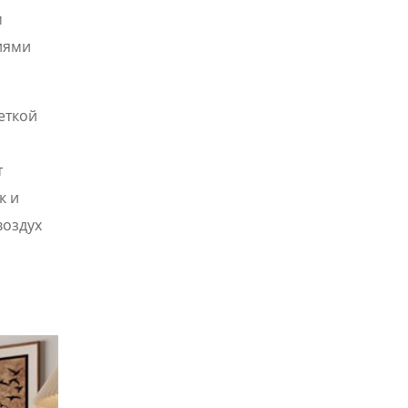
м
иями
еткой
т
к и
воздух