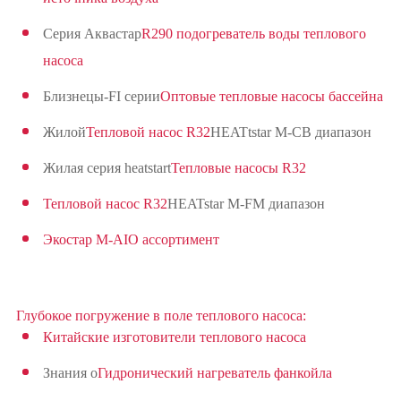
Серия Аквастар
R290 подогреватель воды теплового
насоса
Близнецы-FI серии
Оптовые тепловые насосы бассейна
Жилой
Тепловой насос R32
HEATtstar M-CB диапазон
Жилая серия heatstart
Тепловые насосы R32
Тепловой насос R32
HEATstar M-FM диапазон
Экостар M-AIO ассортимент
Глубокое погружение в поле теплового насоса:
Китайские изготовители теплового насоса
Знания о
Гидронический нагреватель фанкойла