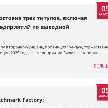
0
APR-2
остоена трех титулов, включая
едприятий по выходной
нпу в городе Чжуншань, провинция Гуандун, торжествен
ций 2025 года. На мероприятии были всесторонне
БОЛЬШ
0
MAR-2
chmark Factory: