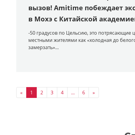
вызов! Amitime побеждает э
в Мохэ с Китайской академие
-50 градусов по Цельсию, это потрясающие 
местными жителями как «холодная до белого
замерзать»...
«
1
2
3
4
...
6
»