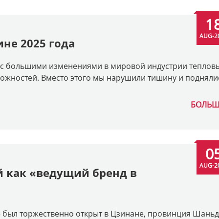
1
AUG-2
ине 2025 года
ь с большими изменениями в мировой индустрии теплов
можностей. Вместо этого мы нарушили тишину и подняли
БОЛЬШ
0
AUG-2
й как «ведущий бренд в
5 был торжественно открыт в Цзинане, провинция Шаньд