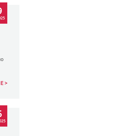
9
025
но
Е
5
025