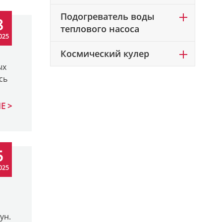
Подогреватель воды
8
теплового насоса
025
Космический кулер
ых
сь
Е
5
025
ун.