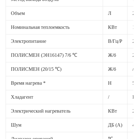
Объем
Л
20
Номинальная теплоемкость
КВт
1,2
Электропитание
В/Гц/P
230
ПОЛИСМЕН (ЭН16147) 7/6 ℃
Ж/б
2,6
ПОЛИСМЕН (20/15 ℃)
Ж/б
/
Время нагрева *
H
5,4
Хладагент
/
R2
Электрический нагреватель
КВт
2
Шум
ДБ (А)
42
Диапазон операций
℃
-5 