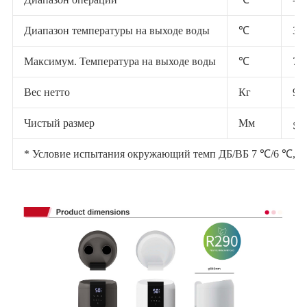
Диапазон температуры на выходе воды
℃
38 
Максимум. Температура на выходе воды
℃
75
Вес нетто
Кг
95
Чистый размер
Мм
∮ 
* Условие испытания окружающий темп ДБ/ВБ 7 ℃/6 ℃, в