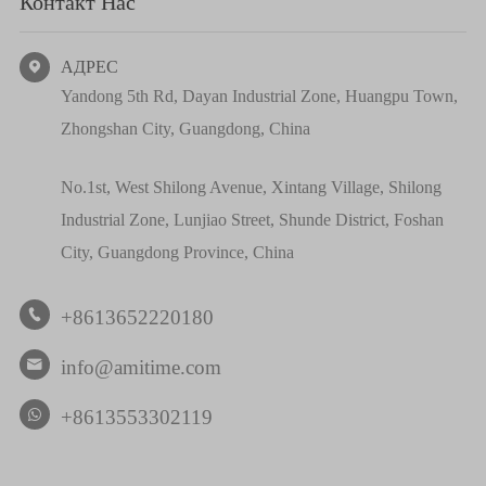
Контакт Нас
АДРЕС

Yandong 5th Rd, Dayan Industrial Zone, Huangpu Town,
Zhongshan City, Guangdong, China
No.1st, West Shilong Avenue, Xintang Village, Shilong
Industrial Zone, Lunjiao Street, Shunde District, Foshan
City, Guangdong Province, China
+8613652220180

info@amitime.com

+8613553302119