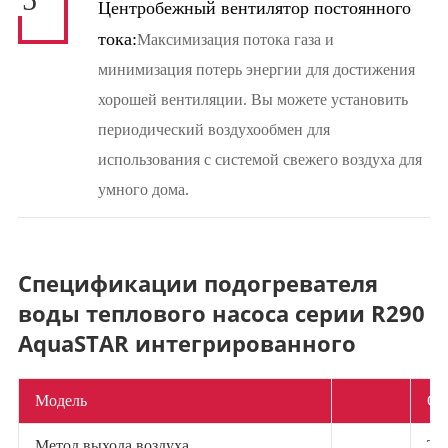
Центробежный вентилятор постоянного
тока:
Максимизация потока газа и
минимизация потерь энергии для достижения
хорошей вентиляции. Вы можете установить
периодический воздухообмен для
использования с системой свежего воздуха для
умного дома.
Спецификации подогревателя
воды теплового насоса серии R290
AquaSTAR интегрированного
Модель
QA
Метод выхода воздуха
То