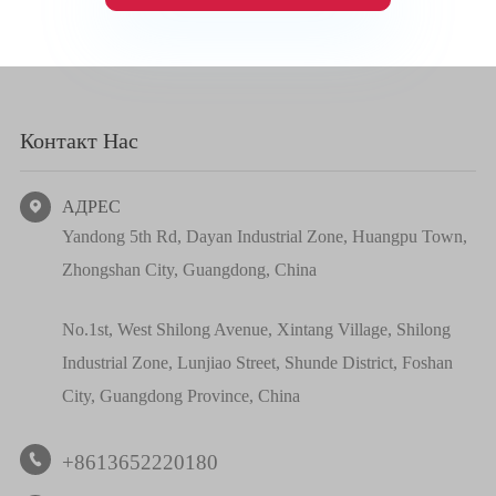
Контакт Нас
АДРЕС

Yandong 5th Rd, Dayan Industrial Zone, Huangpu Town,
Zhongshan City, Guangdong, China
No.1st, West Shilong Avenue, Xintang Village, Shilong
Industrial Zone, Lunjiao Street, Shunde District, Foshan
City, Guangdong Province, China
+8613652220180
