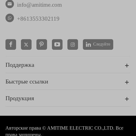
info@amitime.com

+8613553302119
Следуйте


Поддержка
Быстрые ссылки
Продукция
Авторские права ©
AMITIME ELECTRIC CO.,LTD.
Все
права защищены.