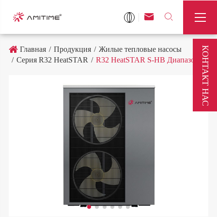



КОНТАКТ НАС
Главная
Продукция
Жилые тепловые насосы
Серия R32 HeatSTAR
R32 HeatSTAR S-HB Диапазон