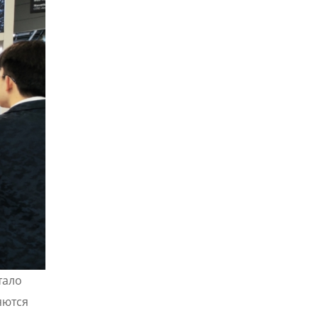
тало
яются