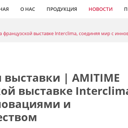
НАЯ
О НАС
ПРОДУКЦИЯ
НОВОСТИ
П
а французской выставке Interclima, соединяя мир с ин
 выставки | AMITIME
ой выставке Interclim
новациями и
еством