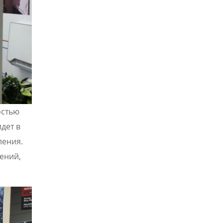
остью
дет в
ления.
ений,