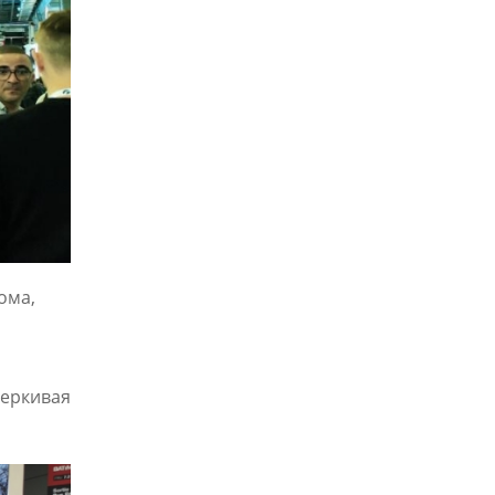
ома,
черкивая