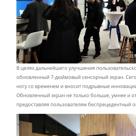
В целях дальнейшего улучшения пользовательско
обновленный 7-дюймовый сенсорный экран. Сегод
ногу со временем и вносит подрывные инновации
Обновленный экран не только больше, умнее и о
предоставляя пользователям беспрецедентный о