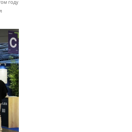
том году
л