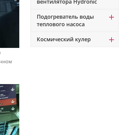
вентилятора Hydronic
Подогреватель воды
теплового насоса
Космический кулер
в
очном
й