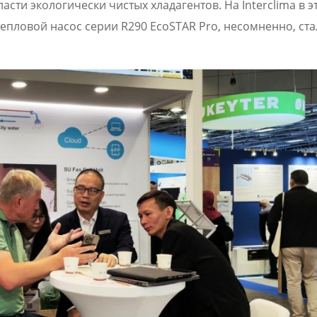
сти экологически чистых хладагентов. На Interclima в э
епловой насос серии R290 EcoSTAR Pro, несомненно, ста