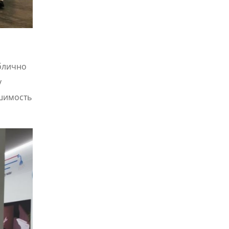
ублично
у
шимость