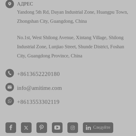
АДРЕС

Yandong 5th Rd, Dayan Industrial Zone, Huangpu Town,
Zhongshan City, Guangdong, China
No.1st, West Shilong Avenue, Xintang Village, Shilong
Industrial Zone, Lunjiao Street, Shunde District, Foshan
City, Guangdong Province, China
+8613652220180

info@amitime.com

+8613553302119
Следуйте

