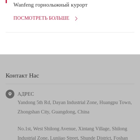
Wanfeng горнолыжный курорт
ПОСМОТРЕТЬ БОЛЬШЕ

Контакт Нас
АДРЕС

Yandong 5th Rd, Dayan Industrial Zone, Huangpu Town,
Zhongshan City, Guangdong, China
No.1st, West Shilong Avenue, Xintang Village, Shilong
Industrial Zone, Lunjiao Street, Shunde District, Foshan