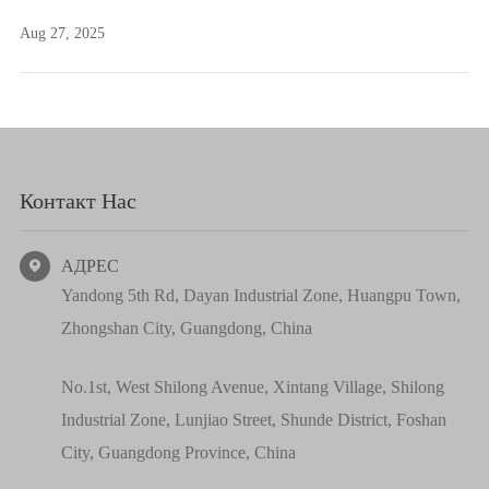
Aug 27, 2025
Контакт Нас
АДРЕС

Yandong 5th Rd, Dayan Industrial Zone, Huangpu Town,
Zhongshan City, Guangdong, China
No.1st, West Shilong Avenue, Xintang Village, Shilong
Industrial Zone, Lunjiao Street, Shunde District, Foshan
City, Guangdong Province, China