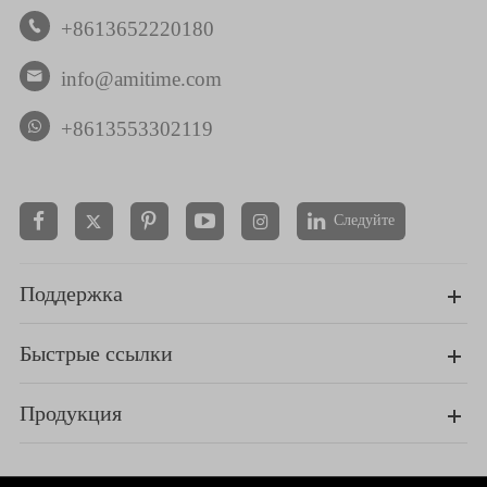
+8613652220180

info@amitime.com

+8613553302119
Следуйте


Поддержка
Быстрые ссылки
Продукция